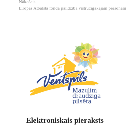
Nākošā
Nākošais
ziņa:
Eiropas Atbalsta fonda palīdzība vistrūcīgākajām personām
Elektroniskais pieraksts