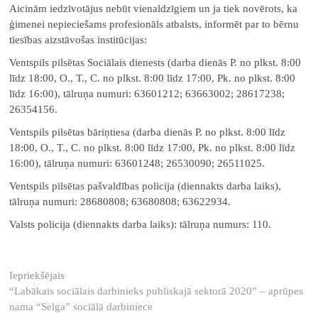
Aicinām iedzīvotājus nebūt vienaldzīgiem un ja tiek novērots, ka
ģimenei nepieciešams profesionāls atbalsts, informēt par to bērnu
tiesības aizstāvošas institūcijas:
Ventspils pilsētas Sociālais dienests (darba dienās P. no plkst. 8:00
līdz 18:00, O., T., C. no plkst. 8:00 līdz 17:00, Pk. no plkst. 8:00
līdz 16:00), tālruņa numuri: 63601212; 63663002; 28617238;
26354156.
Ventspils pilsētas bāriņtiesa (darba dienās P. no plkst. 8:00 līdz
18:00, O., T., C. no plkst. 8:00 līdz 17:00, Pk. no plkst. 8:00 līdz
16:00), tālruņa numuri: 63601248; 26530090; 26511025.
Ventspils pilsētas pašvaldības policija (diennakts darba laiks),
tālruņa numuri: 28680808; 63680808; 63622934.
Valsts policija (diennakts darba laiks): tālruņa numurs: 110.
Ziņu
Iepriekšējā
Iepriekšējais
ziņa:
“Labākais sociālais darbinieks publiskajā sektorā 2020” – aprūpes
izvēlne
nama “Selga” sociālā darbiniece