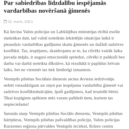
Par sabiedrības līdzdalību iespējamās
vardarbības novēršanā ģimenēs
12. marts, 2021
Kā liecina Valsts policijas un Labklājības ministrijas rīcībā esošie
statistikas dati, tad valstī noteiktās ārkārtējās situācijas laikā ir
pieaudzis vardarbības gadījumu skaits ģimenēs un dažādi sadzīves
konflikti. Tas, iespējams, skaidrojams ar to, ka cilvēki vairāk laika
pavada mājās, ir augusi emocionālā spriedze, cilvēki ir palikuši bez
darba vai darbā noteikta dīkstāve, kā rezultātā ir papildus brīvais
laiks, bet ne vienmēr tas tiek lietderīgi izmantots.
Ventspils pilsētas Sociālais dienests aicina ikvienu iedzīvotāju
nebūt vienaldzīgam un ziņot par iespējamu vardarbību ģimenē vai
sadzīves konfliktsituācijām, īpaši gadījumos, kad iesaistīti bērni.
Tikai kopīgiem spēkiem mēs varam palīdzēt tiem, kuriem tas
nepieciešams!
Sarunās starp Ventspils pilsētas Sociālo dienestu, Ventspils pilsētas
bāriņtiesu, Ventspils pilsētas pašvaldības policiju, Valsts policijas
Kurzemes reģiona pārvaldes Ventspils iecirkni, Krīzes centru