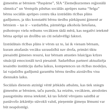
ģimenēm ar bērniem “Paspārne”, SIA “Ziemeļkurzemes reģionālā
slimnīca” un Ventspils pilsētas sociālās aprūpes nama “Selga”
bērnu sociālās aprūpes centru tika izstrādāts rīcības plāns
gadījumos, ja tiks konstatēti bērnu tiesību pārkāpumi ģimenē ar
bērniem – tas ir – vardarbība, pārmērīga alkohola lietošana,
psihotropo vielu reibums vecākiem tādā mērā, kas negatīvi ietekmē
bērna aprūpi un drošību un citi nelabvēlīgi faktori.
Izstrādātais rīcības plāns ir vērsts uz to, lai ik vienam bērnam,
kuram atrašanās vecāku uzraudzībā nav droša, primāri tiktu
piesaistīti ģimenes resursi, kur bērnam atrasties īslaicīgas krīzes
situācijā emocionāli tuvā piesaistē. Sadarbības partneri aktualizēja
iesaistīto institūciju darba laikus, kompetences un rīcības modeļus,
lai vajadzību gadījumā garantētu bērnu tiesību aizstāvību visu
diennakts laiku.
Sociālais dienests atzinīgi vērtē jebkādu atbalstu, kas tiek sniegts
ģimenēm ar bērniem, taču paredz, ka reizēm, vecākiem, atrodoties
paaugstināta stresa ietekmē, kā tas šobrīd vērojams saistībā ar
pastāvošo ārkārtējo stāvokli valstī, pieņemtie ģimeņu lēmumi var
būt neapdomīgi.