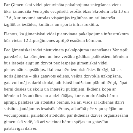
Par Ģimeniskai videi pietuvināta pakalpojuma sniegšanas vietu
tika izraudzīta Ventspils vecpilsētā esošās ēkas Skroderu ielā 13 un
13A, kur tuvumā atrodas vispārējās izglītības un arī interešu
izglītības iestādes, kultūras un sporta infrastruktūra.
Plānots, ka ģimeniskai videi pietuvināta pakalpojuma infrastruktūrā
būs vietas 12 ārpusģimenes aprūpē esošiem bērniem.
Pēc ģimeniskai videi pietuvināta pakalpojuma īstenošanas Ventspilī
paredzēts, ka bāreņiem un bez vecāku gādības palikušiem bērniem
būs iespēja augt un dzīvot pēc iespējas ģimeniskai videi
pietuvinātos apstākļos. Ikdiena bērniem risināsies līdzīgi, kā tas
noris ģimenē – tiks gatavots ēdiens, veikta dzīvokļa uzkopšana,
gatavoti mājas darbi skolai, atbilstoši budžetam plānoti tēriņi, tāpat
bērni dosies uz skolu un interešu pulciņiem. Ikdienā kopā ar
bērniem būs auklītes un audzinātājas, kuras nodrošinās bērnu
aprūpi, palīdzēs un atbalstīs bērnus, kā arī visos ar ikdienas dzīvi
saistītos jautājumos iesaistīs bērnus, atkarībā pēc viņu spējām un
vecumposma, palielinot atbildību par ikdienas dzīves organizēšanu
ģimeniskā vidē, kā arī veicinot bērnu spējas un gatavību
patstāvīgai dzīvei.