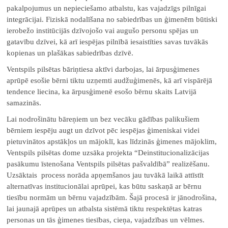
pakalpojumus un nepieciešamo atbalstu, kas vajadzīgs pilnīgai
integrācijai. Fiziskā nodalīšana no sabiedrības un ģimenēm būtiski
ierobežo institūcijās dzīvojošo vai augušo personu spējas un
gatavību dzīvei, kā arī iespējas pilnībā iesaistīties savas tuvākās
kopienas un plašākas sabiedrības dzīvē.
Ventspils pilsētas bāriņtiesa aktīvi darbojas, lai ārpusģimenes
aprūpē esošie bērni tiktu uzņemti audžuģimenēs, kā arī vispārējā
tendence liecina, ka ārpusģimenē esošo bērnu skaits Latvijā
samazinās.
Lai nodrošinātu bāreņiem un bez vecāku gādības palikušiem
bērniem iespēju augt un dzīvot pēc iespējas ģimeniskai videi
pietuvinātos apstākļos un mājoklī, kas līdzinās ģimenes mājoklim,
Ventspils pilsētas dome uzsāka projekta “Deinstitucionalizācijas
pasākumu īstenošana Ventspils pilsētas pašvaldībā” realizēšanu.
Uzsāktais process norāda apņemšanos jau tuvākā laikā attīstīt
alternatīvas institucionālai aprūpei, kas būtu saskaņā ar bērnu
tiesību normām un bērnu vajadzībām. Šajā procesā ir jānodrošina,
lai jaunajā aprūpes un atbalsta sistēmā tiktu respektētas katras
personas un tās ģimenes tiesības, cieņa, vajadzības un vēlmes.