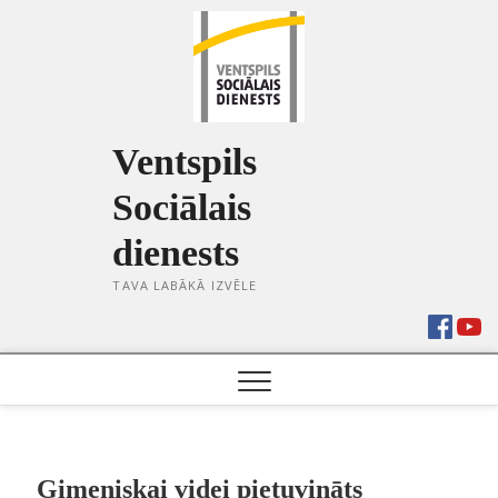
Skip
to
content
Ventspils
Sociālais
dienests
TAVA LABĀKĀ IZVĒLE
Ģimeniskai videi pietuvināts